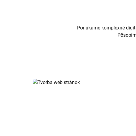
Ponúkame komplexné digitál
Pôsobíme