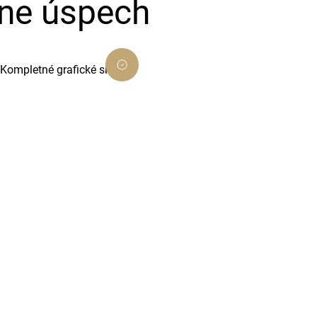
ine úspech
Kompletné grafické služby
Vytvoríme pre vás profesionálnu
grafiku, ktorá podporí váš biznis a
odlíši vás od konkurencie.