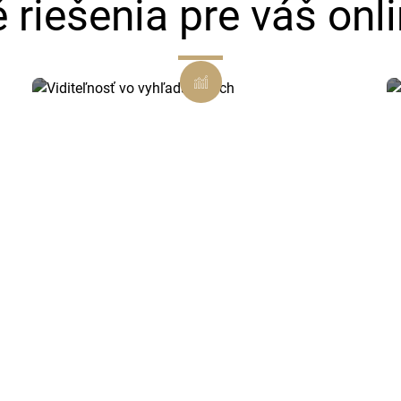
é riešenia pre váš onl
Viditeľnosť vo vyhľadávačoch
Vďaka SEO optimalizácii
zabezpečíme, že vás zákazníci v
Myjave a okolí ľahko nájdu.