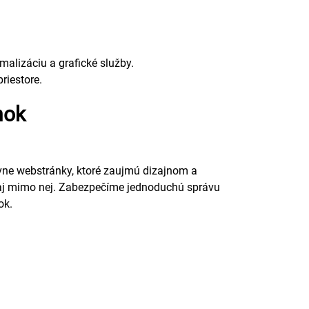
alizáciu a grafické služby.
riestore.
nok
ne webstránky, ktoré zaujmú dizajnom a
 aj mimo nej. Zabezpečíme jednoduchú správu
ok.