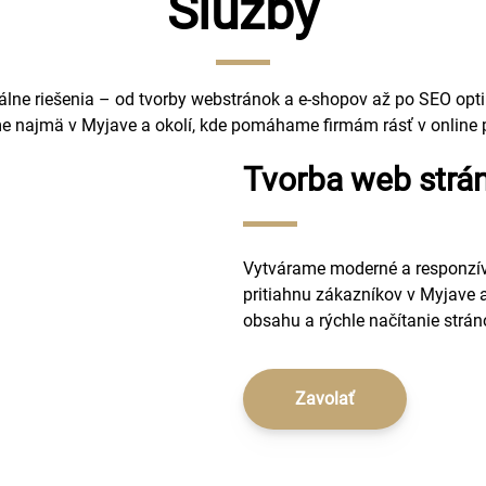
Služby
ne riešenia – od tvorby webstránok a e-shopov až po SEO optim
 najmä v Myjave a okolí, kde pomáhame firmám rásť v online p
Tvorba web strá
Vytvárame moderné a responzív
pritiahnu zákazníkov v Myjave
obsahu a rýchle načítanie strán
Zavolať