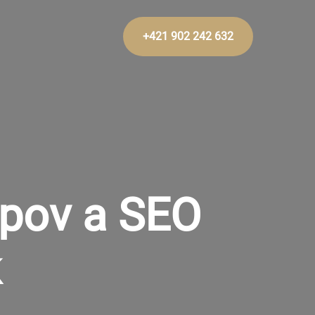
+421 902 242 632
opov a SEO
k