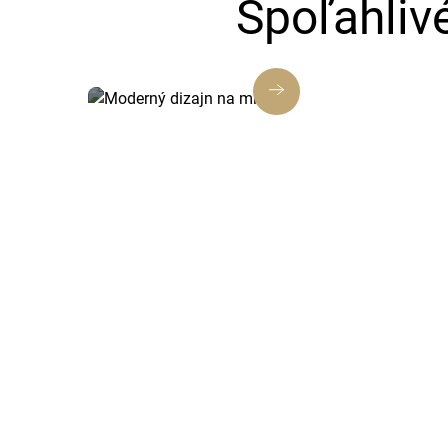
Spoľahliv
Moderný dizajn na mieru
Každá webstránka a e-shop od nás je
navrhnutý tak, aby zaujal, budoval
dôveru a posilňoval vašu značku.