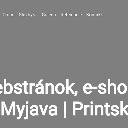
O nás
Služby
Galéria
Referencie
Kontakt
bstránok, e-sh
Myjava | Prints