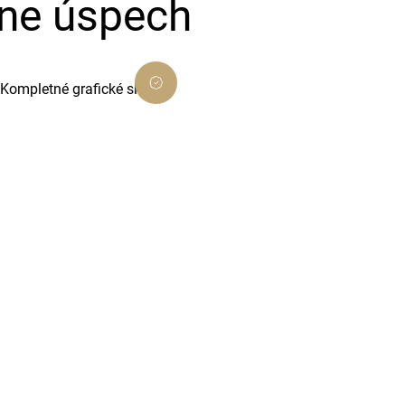
ine úspech
Kompletné grafické služby
Vytvoríme pre vás profesionálnu
grafiku, ktorá podporí váš biznis a
odlíši vás od konkurencie.