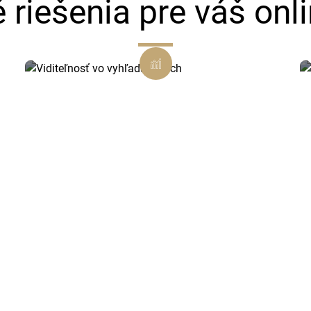
é riešenia pre váš onl
Viditeľnosť vo vyhľadávačoch
Vďaka SEO optimalizácii
zabezpečíme, že vás zákazníci v
Myjave a okolí ľahko nájdu.