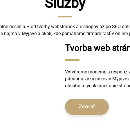
Služby
ne riešenia – od tvorby webstránok a e-shopov až po SEO optim
 najmä v Myjave a okolí, kde pomáhame firmám rásť v online p
Tvorba web strá
Vytvárame moderné a responzív
pritiahnu zákazníkov v Myjave
obsahu a rýchle načítanie strán
Zavolať