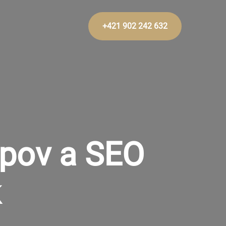
+421 902 242 632
opov a SEO
k