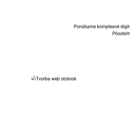
Ponúkame komplexné digitál
Pôsobíme