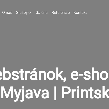
O nás
Služby
Galéria
Referencie
Kontakt
bstránok, e-sh
Myjava | Prints