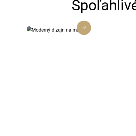
Spoľahliv
Moderný dizajn na mieru
Každá webstránka a e-shop od nás je
navrhnutý tak, aby zaujal, budoval
dôveru a posilňoval vašu značku.