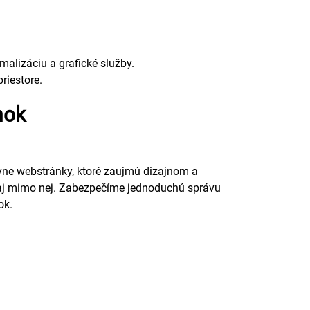
alizáciu a grafické služby.
riestore.
nok
ne webstránky, ktoré zaujmú dizajnom a
 aj mimo nej. Zabezpečíme jednoduchú správu
ok.