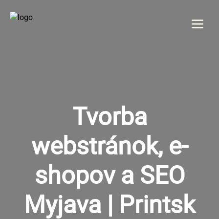
Menu
DOMOV
O NÁS
Tvorba
SLUŽBY
webstránok, e-
GALÉRIA
shopov a SEO
REFERENCIE
Myjava | Printsk
KONTAKT