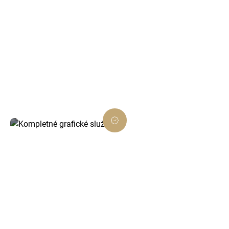
Viditeľnosť vo vyhľadávačoch
Vďaka SEO optimalizácii zabezpečíme, že vás
zákazníci v Myjave a okolí ľahko nájdu.
Kompletné grafické služby
Vytvoríme pre vás profesionálnu grafiku, ktorá
podporí váš biznis a odlíši vás od konkurencie.