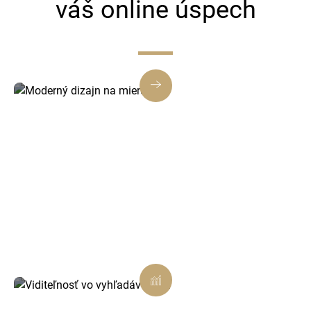
váš online úspech
Moderný dizajn na mieru
Každá webstránka a e-shop od nás je
navrhnutý tak, aby zaujal, budoval dôveru a
posilňoval vašu značku.