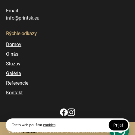
Email
info@printsk.eu
Rýchle odkazy
Domov
O nás
Služby
Galéria
Referencie
Kontakt
Prijať
Tento web používa
cookies
© 2025
Printsk
| Všetky práva vyhradené. | Webstránku vytvorila