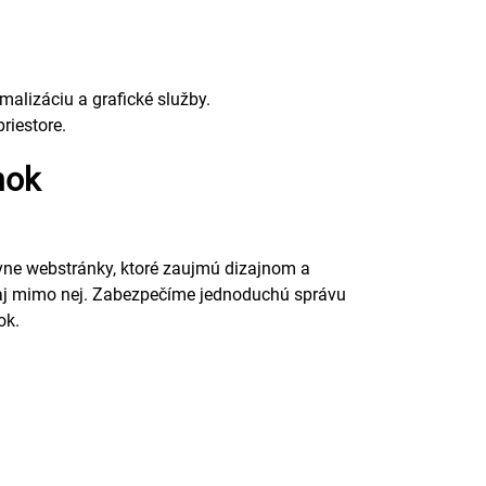
alizáciu a grafické služby.
riestore.
nok
ne webstránky, ktoré zaujmú dizajnom a
 aj mimo nej. Zabezpečíme jednoduchú správu
ok.