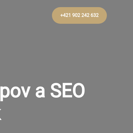
+421 902 242 632
opov a SEO
k