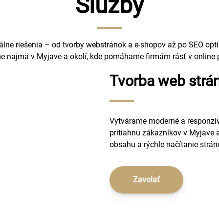
Služby
ne riešenia – od tvorby webstránok a e-shopov až po SEO optim
 najmä v Myjave a okolí, kde pomáhame firmám rásť v online p
Tvorba web strá
Vytvárame moderné a responzív
pritiahnu zákazníkov v Myjave
obsahu a rýchle načítanie strán
Zavolať