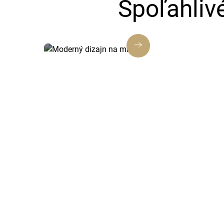
Spoľahliv
Moderný dizajn na mieru
Každá webstránka a e-shop od nás je
navrhnutý tak, aby zaujal, budoval
dôveru a posilňoval vašu značku.