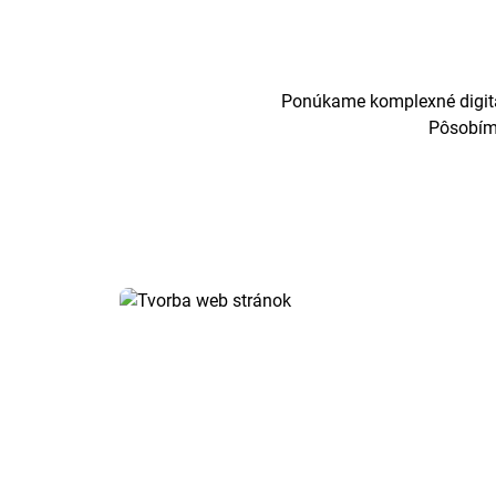
Ponúkame komplexné digitál
Pôsobíme