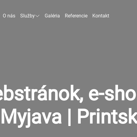
O nás
Služby
Galéria
Referencie
Kontakt
bstránok, e-sh
Myjava | Prints