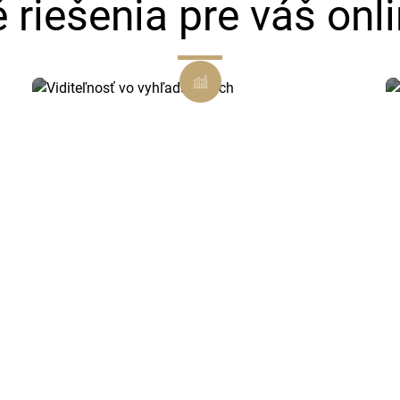
é riešenia pre váš onl
Viditeľnosť vo vyhľadávačoch
Vďaka SEO optimalizácii
zabezpečíme, že vás zákazníci v
Myjave a okolí ľahko nájdu.