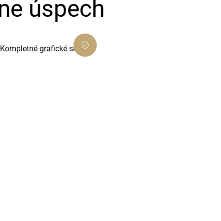
ine úspech
Kompletné grafické služby
Vytvoríme pre vás profesionálnu
grafiku, ktorá podporí váš biznis a
odlíši vás od konkurencie.